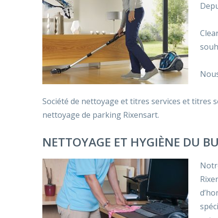
Depu
Clear
souh
Nous
Société de nettoyage et titres services et titres 
nettoyage de parking Rixensart.
NETTOYAGE ET HYGIÈNE DU BU
Notr
Rixen
d’ho
spéc