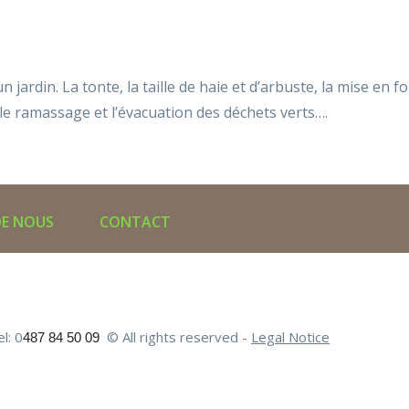
un jardin. La tonte, la taille de haie et d’arbuste, la mise e
 le ramassage et l’évacuation des déchets verts….
DE NOUS
CONTACT
el:
0
© All rights reserved -
Legal Notice
487 84 50 09