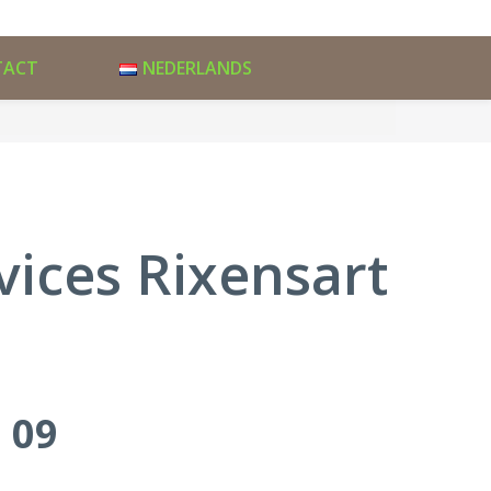
TACT
NEDERLANDS
rvices Rixensart
 09